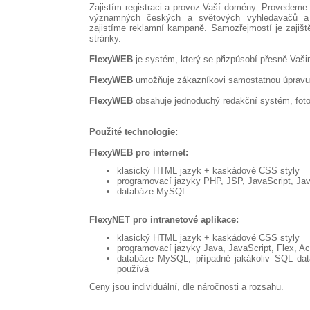
Zajistím registraci a provoz Vaší domény. Provedeme 
významných českých a světových vyhledavačů a 
zajistíme reklamní kampaně. Samozřejmostí je zajiště
stránky.
FlexyWEB
je systém, který se přizpůsobí přesně Vaš
FlexyWEB
umožňuje zákazníkovi samostatnou úpravu 
FlexyWEB
obsahuje jednoduchý redakční systém, fotog
Použité technologie:
FlexyWEB pro internet:
klasický HTML jazyk + kaskádové CSS styly
programovací jazyky PHP, JSP, JavaScript, Ja
databáze MySQL
FlexyNET pro intranetové aplikace:
klasický HTML jazyk + kaskádové CSS styly
programovací jazyky Java, JavaScript, Flex, Ac
databáze MySQL, případně jakákoliv SQL data
používá
Ceny jsou individuální, dle náročnosti a rozsahu.